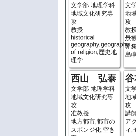
文学部 地理学科
文
地域文化研究専
地
攻
攻
教授
教
historical
景観
geography,geography
界
of religion,歴史地
島
理学
西山 弘泰
谷
文学部 地理学科
文
地域文化研究専
地
攻
攻
准教授
講
地方都市,都市の
ア
スポンジ化,空き
ィ,