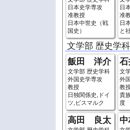
日本史学専攻
日
准教授
准
日本中世史（戦
日
国史）
と
文学部 歴史学科
飯田 洋介
石
文学部 歴史学科
文
外国史学専攻
外
教授
教
日独関係史,ドイ
貴族
ツ,ビスマルク
度
高田 良太
中