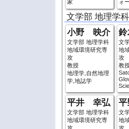
家
ォ
文学部 地理学
小野 映介
鈴
文学部 地理学科
文
地域環境研究専
地
攻
攻
教授
教
Sat
地理学,自然地理
Glo
学,地誌学
Sci
平井 幸弘
平
文学部 地理学科
文
地域環境研究専
地
攻
攻