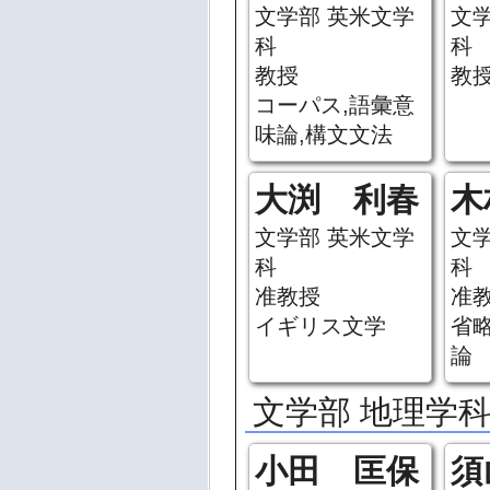
文学部 英米文学
文
科
科
教授
教
コーパス,語彙意
味論,構文文法
大渕 利春
木
文学部 英米文学
文
科
科
准教授
准
イギリス文学
省
論
文学部 地理学
小田 匡保
須