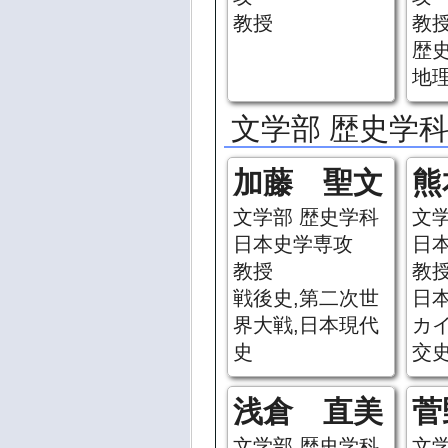
教授
教
歴
地理
文学部 歴史学科
加藤 聖文
熊
文学部 歴史学科
文
日本史学専攻
日
教授
教
戦後史,第二次世
日
界大戦,日本現代
カ
史
交
浅倉 直美
菅
文学部 歴史学科
文