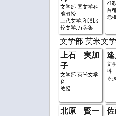
准
文学部 国文学科
首
准教授
危
上代文学,和漢比
較文学,万葉集
文学部 英米文
上石 実加
逢
文
子
科
文学部 英米文学
教
科
教授
北原 賢一
佐