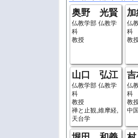
奥野 光賢
加
仏教学部 仏教学
仏
科
科
教授
教
山口 弘江
吉
仏教学部 仏教学
仏
科
科
教授
教
禅と止観,維摩経,
中国
天台学
堀田 和義
村