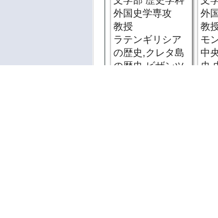
文学部 歴史学科
文
外国史学専攻
外
教授
教
ラテンギリシア
モ
の歴史,クレタ島
中
の歴史,ビザンツ
史
帝国の歴史
文学部 歴史学科
ご利用にあたっ
寺前 直人
角
著作権法により
文学部 歴史学科
文
体を無許可で複
考古学専攻
考
教授
准
考古学
先
お問い合わせはこち
文,