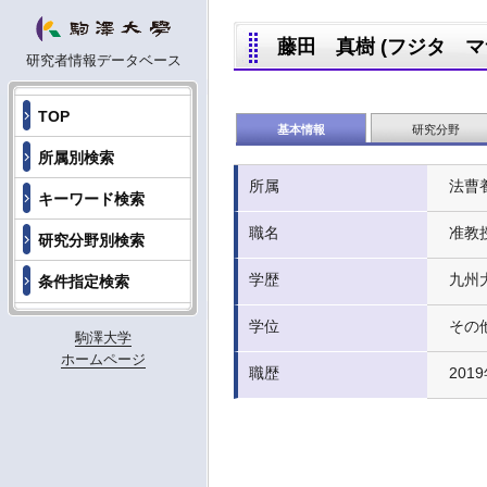
藤田 真樹 (フジタ マサキ,
研究者情報データベース
TOP
基本情報
研究分野
所属別検索
所属
法曹
キーワード検索
職名
准教
研究分野別検索
学歴
九州
条件指定検索
学位
その
駒澤大学
ホームページ
職歴
201