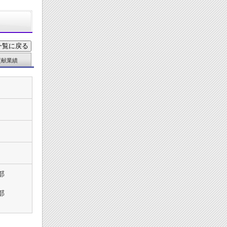
貢献業績
部
部