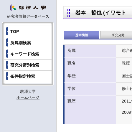
岩本 哲也 (イワモト テツ
研究者情報データベース
TOP
基本情報
研究分野
所属別検索
所属
総合
キーワード検索
職名
教授
研究分野別検索
学歴
国士舘
条件指定検索
学位
修士(
駒澤大学
ホームページ
職歴
2011
2009