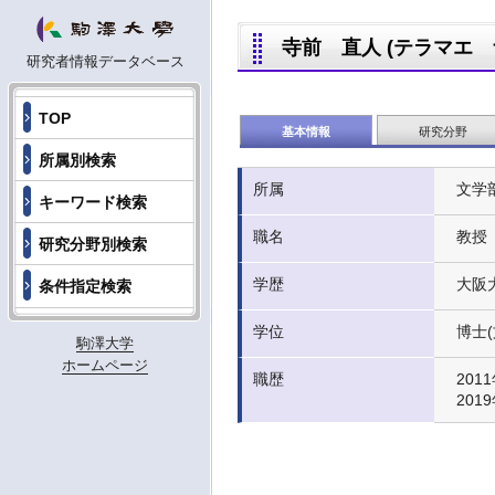
寺前 直人 (テラマエ ナオ
研究者情報データベース
TOP
基本情報
研究分野
所属別検索
所属
文学
キーワード検索
職名
教授
研究分野別検索
学歴
大阪大
条件指定検索
学位
博士(
駒澤大学
ホームページ
職歴
2011
201