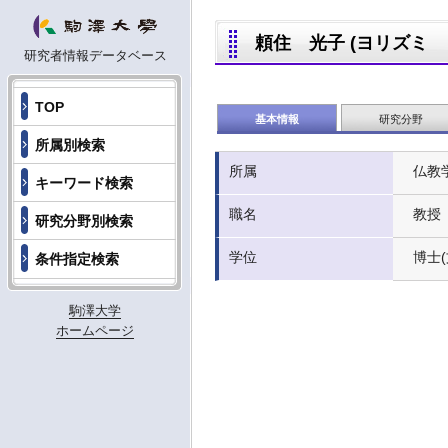
頼住 光子 (ヨリズミ ミツコ
研究者情報データベース
TOP
基本情報
研究分野
所属別検索
所属
仏教
キーワード検索
職名
教授
研究分野別検索
学位
博士(
条件指定検索
駒澤大学
ホームページ