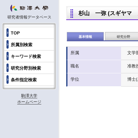
杉山 一弥 (スギヤマ カズ
研究者情報データベース
TOP
基本情報
研究分野
所属別検索
所属
文学
キーワード検索
職名
准教
研究分野別検索
学位
博士
条件指定検索
駒澤大学
ホームページ