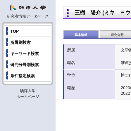
三樹 陽介 (ミキ ヨウスケ,
研究者情報データベース
TOP
基本情報
研究分野
所属別検索
所属
文学
キーワード検索
職名
准教
研究分野別検索
学位
博士(
条件指定検索
職歴
2020
駒澤大学
202
ホームページ