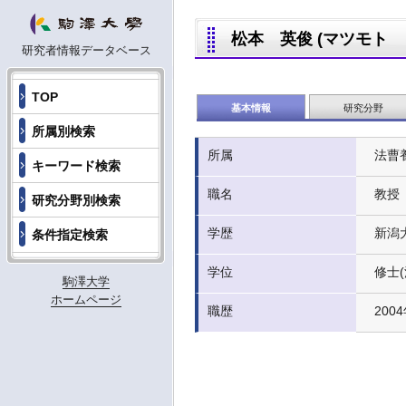
松本 英俊 (マツモト ヒデ
研究者情報データベース
TOP
基本情報
研究分野
所属別検索
所属
法曹
キーワード検索
職名
教授
研究分野別検索
学歴
新潟大
条件指定検索
学位
修士(
駒澤大学
ホームページ
職歴
200