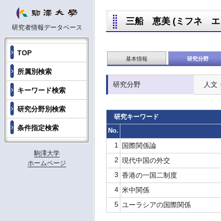
三船 恵美 (ミフネ エミ,
研究者情報データベース
TOP
基本情報
研究分野
所属別検索
研究分野
人文
キーワード検索
研究分野別検索
研究キーワード
条件指定検索
No.
1
国際関係論
駒澤大学
2
現代中国の外交
ホームページ
3
香港の一国二制度
4
米中関係
5
ユーラシアの国際関係