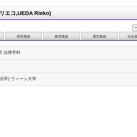
コ,UEDA Rieko)
研究業績
教育業績
運営業績
社会
部 法律学科
(法学) ウィーン大学