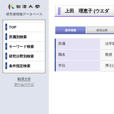
上田 理恵子 (ウエダ リエ
研究者情報データベース
TOP
基本情報
研究分野
所属別検索
所属
法学
キーワード検索
職名
教授
研究分野別検索
学位
博士
条件指定検索
駒澤大学
ホームページ