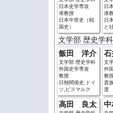
日本史学専攻
日
准教授
准
日本中世史（戦
日
国史）
と
文学部 歴史学科
飯田 洋介
石
文学部 歴史学科
文
外国史学専攻
外
教授
教
日独関係史,ドイ
貴族
ツ,ビスマルク
度
高田 良太
中