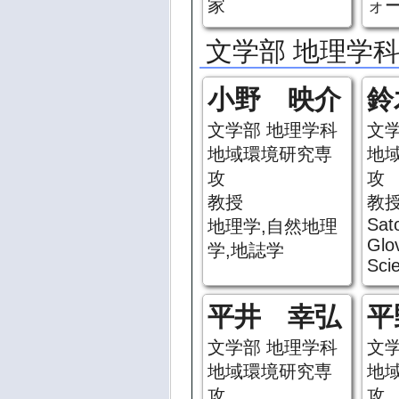
家
ォ
文学部 地理学
小野 映介
鈴
文学部 地理学科
文
地域環境研究専
地
攻
攻
教授
教
Sat
地理学,自然地理
Glo
学,地誌学
Sci
平井 幸弘
平
文学部 地理学科
文
地域環境研究専
地
攻
攻