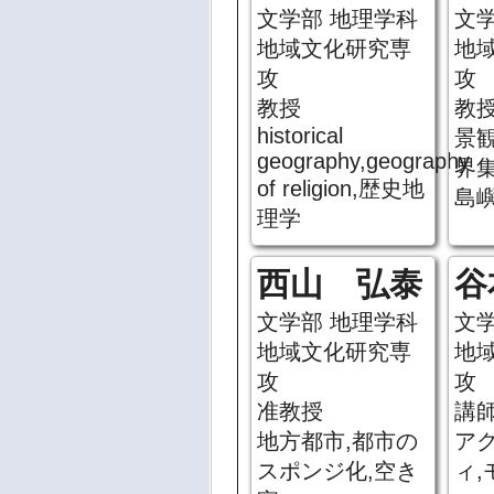
文学部 地理学科
文
地域文化研究専
地
攻
攻
教授
教
historical
景観
geography,geography
界
of religion,歴史地
島
理学
西山 弘泰
谷
文学部 地理学科
文
地域文化研究専
地
攻
攻
准教授
講
地方都市,都市の
ア
スポンジ化,空き
ィ,