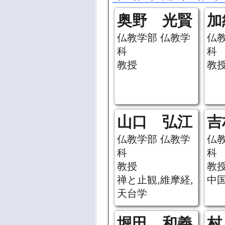
奥野 光賢
加
仏教学部 仏教学
仏
科
科
教授
教
山口 弘江
吉
仏教学部 仏教学
仏
科
科
教授
教
禅と止観,維摩経,
中国
天台学
堀田 和義
村