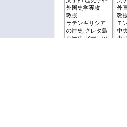
文学部 歴史学科
文
外国史学専攻
外
教授
教
ラテンギリシア
モ
の歴史,クレタ島
中
の歴史,ビザンツ
史
帝国の歴史
文学部 歴史学科
ご利用にあたっ
寺前 直人
角
著作権法により
文学部 歴史学科
文
体を無許可で複
考古学専攻
考
教授
准
考古学
先
お問い合わせはこち
文,