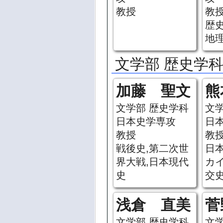
教授
教
歴
地理
文学部 歴史学科
加藤 聖文
熊
文学部 歴史学科
文
日本史学専攻
日
教授
教
戦後史,第二次世
日
界大戦,日本現代
カ
史
交
浅倉 直美
菅
文学部 歴史学科
文