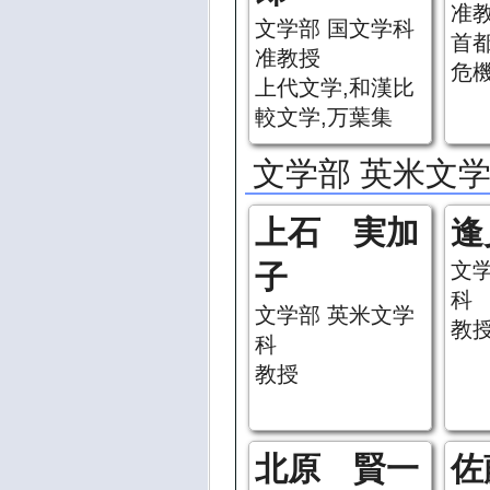
准
文学部 国文学科
首
准教授
危
上代文学,和漢比
較文学,万葉集
文学部 英米文
上石 実加
逢
文
子
科
文学部 英米文学
教
科
教授
北原 賢一
佐