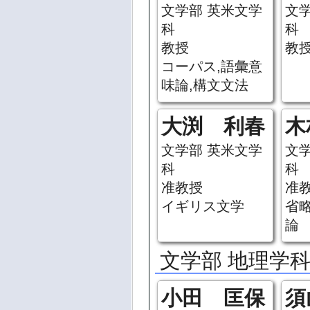
文学部 英米文学
文
科
科
教授
教
コーパス,語彙意
味論,構文文法
大渕 利春
木
文学部 英米文学
文
科
科
准教授
准
イギリス文学
省
論
文学部 地理学
小田 匡保
須