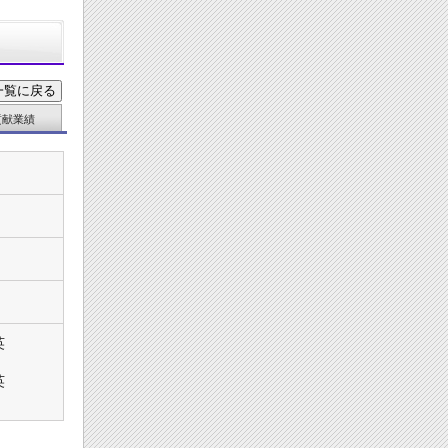
貢献業績
英
英