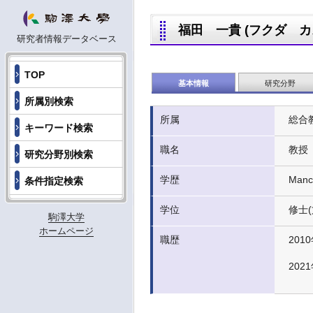
福田 一貴 (フクダ カズタ
研究者情報データベース
TOP
基本情報
研究分野
所属別検索
所属
総合
キーワード検索
職名
教授
研究分野別検索
学歴
Manc
条件指定検索
学位
修士(文
駒澤大学
ホームページ
職歴
2010
202