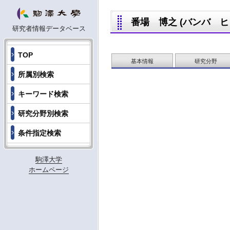
番場 博之 (バンバ ヒロユ
研究者情報データベース
TOP
基本情報
研究分野
所属別検索
キーワード検索
研究分野別検索
条件指定検索
駒澤大学
ホームページ