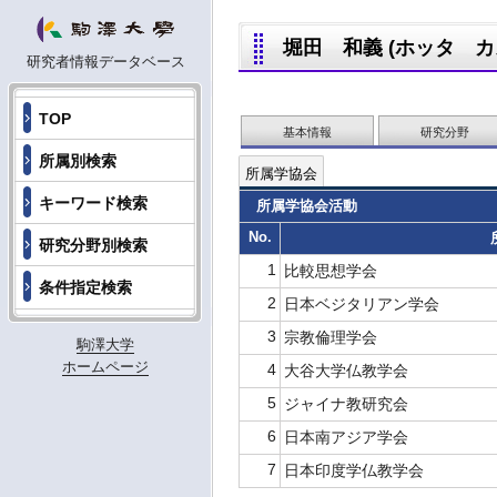
堀田 和義 (ホッタ カズヨシ
研究者情報データベース
TOP
基本情報
研究分野
所属別検索
所属学協会
キーワード検索
所属学協会活動
No.
研究分野別検索
1
比較思想学会
条件指定検索
2
日本ベジタリアン学会
3
宗教倫理学会
駒澤大学
ホームページ
4
大谷大学仏教学会
5
ジャイナ教研究会
6
日本南アジア学会
7
日本印度学仏教学会