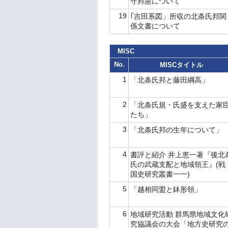
守邦憲について
19
｢吉田系図」所収の北条氏邦関
係文書について
MISC
No.
MISCタイトル
1
「北条氏邦と藤田綱高」
2
「北条氏規・氏盛を支えた家
たち」
3
「北条氏邦の生年について」
4
書評と紹介 井上恵一著『後北
氏の武蔵支配と地域領王』(戦
国史研究叢書一一)
5
「越相同盟と鉢形領」
6
地域研究活動 群馬県地域文化
究協議会の大会「地方史研究