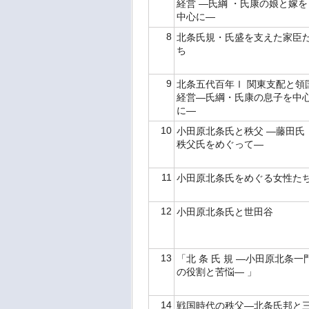
経営 ―氏綱 ・氏康の娘と嫁を
中心に―
8
北条氏規・氏盛を支えた家臣
ち
9
北条五代百年Ⅰ 関東支配と領
経営―氏綱・氏康の息子を中
に―
10
小田原北条氏と秩父 ―藤田氏
秩父氏をめぐって―
11
小田原北条氏をめぐる女性た
12
小田原北条氏と世田谷
13
「北 条 氏 規 ―小田原北条一
の役割と苦悩― 」
14
戦国時代の秩父―北条氏邦と