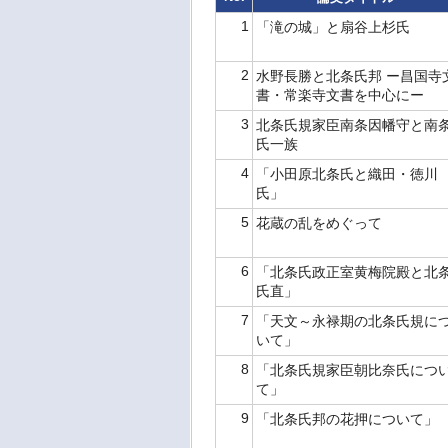
1
「滝の城」と扇谷上杉氏
2
水野長勝と北条氏邦 ー昌国寺
書・常楽寺文書を中心にー
3
北条氏規家臣南条因幡守と南
氏一族
4
「小田原北条氏と織田・徳川
氏」
5
花蔵の乱をめぐって
6
「北条氏政正室黄梅院殿と北
氏直」
7
「天文～永禄期の北条氏規に
いて」
8
「北条氏規家臣朝比奈氏につ
て」
9
「北条氏邦の花押について」