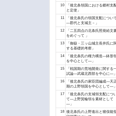
10
「後北条領国における郷村支
と定使」
11
「後北条氏の領国支配につい
―郡代と支城主－」
12
「二五四点の北条氏照発給文
をめぐって 」
13
「御嶽・三ッ山城主長井氏に
する基礎的考察」
14
「後北条氏の権力構造―鉢形
を中心として―」
15
「戦国期の荒地開発に関する
試論―武蔵北西部を中心に―
16
「後北条氏の家臣団編成―天
期の上野領国を中心として―
17
「後北条氏の支城領支配につ
て―上野箕輪領を素材として
―」
18
後北条氏の上野進出と猪俣能