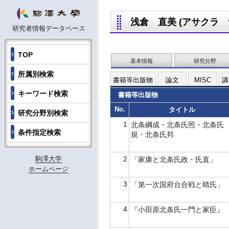
浅倉 直美 (アサクラ ナオ
研究者情報データベース
TOP
基本情報
研究分野
所属別検索
書籍等出版物
論文
MISC
講
キーワード検索
書籍等出版物
No.
タイトル
研究分野別検索
1
北条綱成・北条氏照・北条氏
条件指定検索
規・北条氏邦
2
駒澤大学
「家康と北条氏政・氏直」
ホームページ
3
「第一次国府台合戦と晴氏」
4
『小田原北条氏一門と家臣』