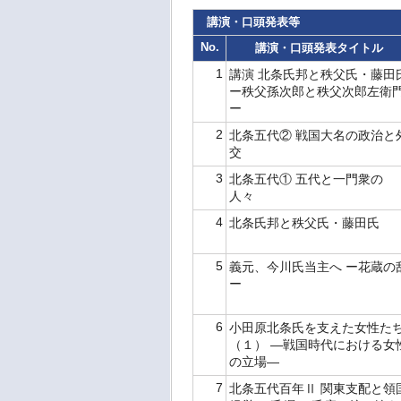
講演・口頭発表等
No.
講演・口頭発表タイトル
1
講演 北条氏邦と秩父氏・藤田
ー秩父孫次郎と秩父次郎左衛
ー
2
北条五代② 戦国大名の政治と
交
3
北条五代① 五代と一門衆の
人々
4
北条氏邦と秩父氏・藤田氏
5
義元、今川氏当主へ ー花蔵の
ー
6
小田原北条氏を支えた女性た
（１） ―戦国時代における女
の立場―
7
北条五代百年Ⅱ 関東支配と領