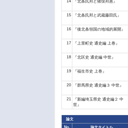
14
『北条氏邦と猪俣邦憲』
15
『北条氏邦と武蔵藤田氏』
16
『後北条領国の地域的展開』
17
『上里町史 通史編 上巻』
18
『北区史 通史編 中世』
19
『福生市史 上巻』
20
『群馬県史 通史編３ 中世』
21
『新編埼玉県史 通史編２ 中
世』
論文
No.
論文タイトル