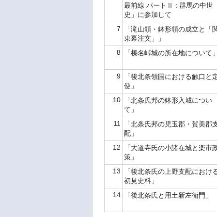
最前線 パートⅡ : 群馬の中世
史」に参加して
7
「滝山領・鉢形領の成立と「
東幕注文」」
8
「榛名峠城の所在地について
9
「後北条領国における触口と
使」
10
「北条氏邦の鉢形入城につい
て」
11
「北条氏邦の児玉郡・賀美郡
配」
12
「大道寺氏の小諸在城と楽市
策」
13
「後北条氏の上野支配におけ
初見史料」
14
「後北条氏と用土新左衛門」