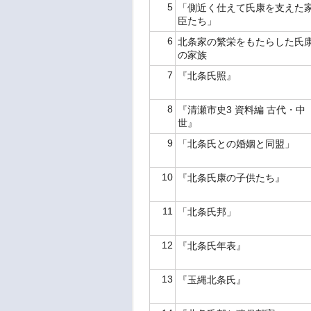
5
「側近く仕えて氏康を支えた
臣たち」
6
北条家の繁栄をもたらした氏
の家族
7
『北条氏照』
8
『清瀬市史3 資料編 古代・中
世』
9
「北条氏との婚姻と同盟」
10
『北条氏康の子供たち』
11
「北条氏邦」
12
『北条氏年表』
13
『玉縄北条氏』