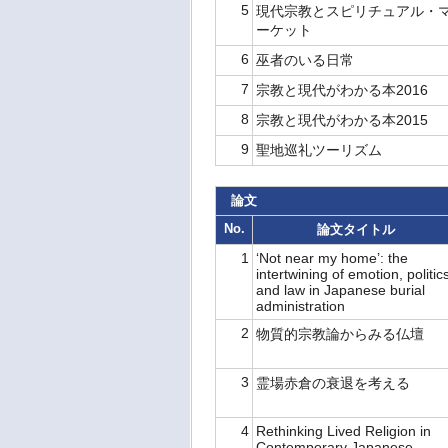
5
現代宗教とスピリチュアル・
ーケット
6
巫者のいる日常
7
宗教と現代がわかる本2016
8
宗教と現代がわかる本2015
9
聖地巡礼ツーリズム
論文
No.
論文タイトル
1
‘Not near my home’: the
intertwining of emotion, politic
and law in Japanese burial
administration
2
物質的宗教論からみる仏壇
3
霊場赤倉の衰退を考える
4
Rethinking Lived Religion in
Contemporary Japanese