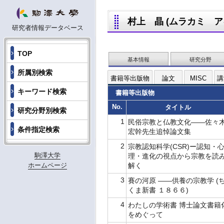
村上 晶 (ムラカミ アキ,
研究者情報データベース
TOP
基本情報
研究分野
所属別検索
書籍等出版物
論文
MISC
講
キーワード検索
書籍等出版物
No.
タイトル
研究分野別検索
1
民俗宗教と仏教文化――佐々
条件指定検索
宏幹先生追悼論文集
2
宗教認知科学(CSR)ー認知・
駒澤大学
理・進化の視点から宗教を読
解く
ホームページ
3
賽の河原 ――供養の宗教学 (
くま新書 １８６６)
4
わたしの学術書 博士論文書籍
をめぐって