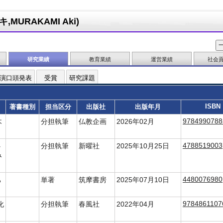
MURAKAMI Aki)
研究業績
教育業績
運営業績
社会
演口頭発表
受賞
研究課題
ISBN
著書種別
担当区分
出版社
出版年月
9784990788
木
分担執筆
仏教企画
2026年02月
4788519003
心
分担執筆
新曜社
2025年10月25日
み
4480076980
ち
単著
筑摩書房
2025年07月10日
9784861107
化
分担執筆
春風社
2022年04月