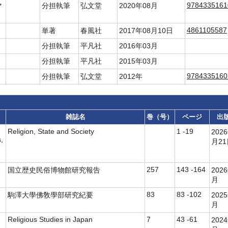
9784335161
マ
分担執筆
弘文堂
2020年08月
4861105587
単著
春風社
2017年08月10日
分担執筆
平凡社
2016年03月
分担執筆
平凡社
2015年03月
9784335160
分担執筆
弘文堂
2012年
雑誌名
巻（号）
ページ
出
Religion, State and Society
1 -19
202
s,
月2
257
143 -164
国立歴史民俗博物館研究報告
202
月
83
83 -102
駒澤大學佛敎學部研究紀要
202
月
Religious Studies in Japan
7
43 -61
202