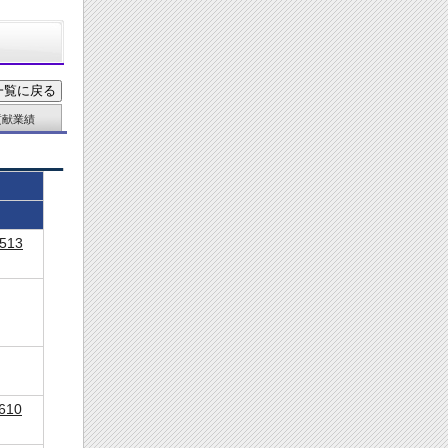
貢献業績
513
610